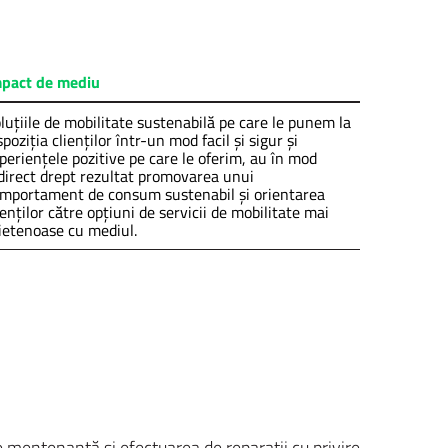
pact de mediu
luțiile de mobilitate sustenabilă pe care le punem la
spoziția clienților într-un mod facil și sigur și
periențele pozitive pe care le oferim, au în mod
direct drept rezultat promovarea unui
mportament de consum sustenabil și orientarea
ienților către opțiuni de servicii de mobilitate mai
ietenoase cu mediul.
e mentenanță și efectuarea de reparații cu privire