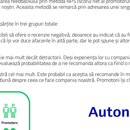
ctarea feedbackului prin metoda NPS (scorul net al promotor
ii noștri. Aceasta metodă se remarcă prin adresarea unei singu
țite în trei grupuri totale:
tibili să ofere o recenzie negativă, deoarece au indicat că au
ă își vor duce afacerile în altă parte, dar le pot spune și alto
e mai mult decât detractorii. Deși experiența lor cu compania 
 evaluează probabilitatea de a ne recomanda altora ca fiind o 
ă cel mai mult. Este probabil ca aceștia să recomande în mod
 bună despre ceea ce face compania noastră. Promotorii își cl