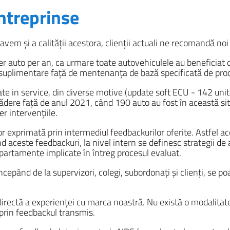
întreprinse
avem și a calității acestora, clienții actuali ne recomandă noi 
per auto per an, ca urmare toate autovehiculele au benefic
ă suplimentare față de mentenanța de bază specificată de pro
e in service, din diverse motive (update soft ECU - 142 unităț
ădere față de anul 2021, când 190 auto au fost în această sit
r intervențiile.
r exprimată prin intermediul feedbackurilor oferite. Astfel a
ând aceste feedbackuri, la nivel intern se definesc strategii d
 departamente implicate în întreg procesul evaluat.
 începând de la supervizori, colegi, subordonați și clienți, se p
directă a experienței cu marca noastră. Nu există o modalitat
t prin feedbackul transmis.