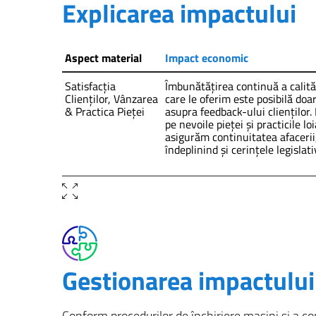
Explicarea impactului
Aspect material
Impact economic
Satisfacția
Îmbunătățirea continuă a calităț
Clienților, Vânzarea
care le oferim este posibilă doar
& Practica Pieței
asupra feedback-ului clienților.
pe nevoile pieței și practicile l
asigurăm continuitatea afacerii,
îndeplinind și cerințele legislat
Gestionarea impactului
Conform procedurilor de închiriere mașini și a co