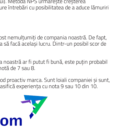
ului). Metoda NPS urmărește creșterea
re întrebări cu posibilitatea de a aduce lămuriri
 fost nemulțumiți de compania noastră. De fapt,
ra să facă același lucru. Dintr-un posibil scor de
noastră ar fi putut fi bună, este puțin probabil
notă de 7 sau 8.
 proactiv marca. Sunt loiali companiei și sunt,
asifică experiența cu nota 9 sau 10 din 10.