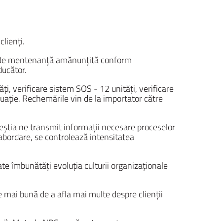
clienți.
iat de mentenanță amănunțită conform
ducător.
i, verificare sistem SOS - 12 unități, verificare
uație. Rechemările vin de la importator către
ceștia ne transmit informații necesare proceselor
e abordare, se controlează intensitatea
oate îmbunătăți evoluția culturii organizaționale
e mai bună de a afla mai multe despre clienții