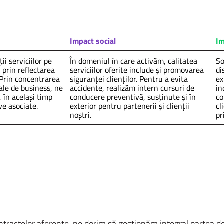
Impact social
Im
ii serviciilor pe
În domeniul în care activăm, calitatea
So
 prin reflectarea
serviciilor oferite include și promovarea
di
 Prin concentrarea
siguranței clienților. Pentru a evita
ex
oiale de business, ne
accidente, realizăm intern cursuri de
in
 în același timp
conducere preventivă, susținute și în
co
ive asociate.
exterior pentru partenerii și clienții
cl
noștri.
pr
ntractelor aferente, ne dorim să gestionăm integral partea d