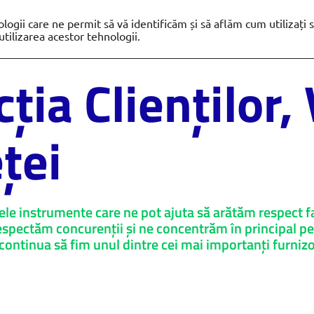
ologii care ne permit să vă identificăm și să aflăm cum utilizați si
Raport de sustenabilitate 2022
ilizarea acestor tehnologii.
cția Clienților
ței
rele instrumente care ne pot ajuta să arătăm respect fa
espectăm concurenții și ne concentrăm în principal pe 
 continua să fim unul dintre cei mai importanți furniz