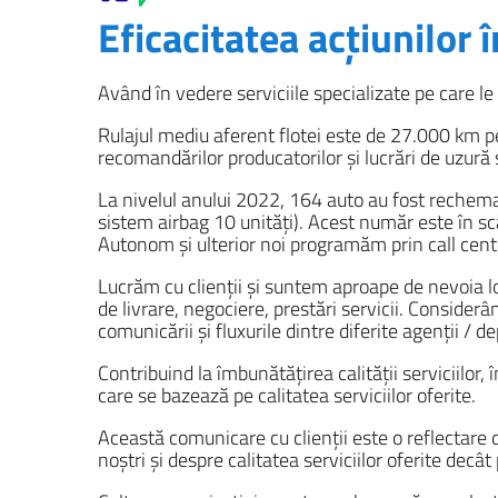
Eficacitatea acțiunilor 
Având în vedere serviciile specializate pe care le 
Rulajul mediu aferent flotei este de 27.000 km 
recomandărilor producatorilor și lucrări de uzur
La nivelul anului 2022, 164 auto au fost rechemat
sistem airbag 10 unități). Acest număr este în sc
Autonom și ulterior noi programăm prin call cente
Lucrăm cu clienții și suntem aproape de nevoia lo
de livrare, negociere, prestări servicii. Consider
comunicării și fluxurile dintre diferite agenții /
Contribuind la îmbunătățirea calității serviciilor,
care se bazează pe calitatea serviciilor oferite.
Această comunicare cu clienții este o reflectare 
noștri și despre calitatea serviciilor oferite decâ