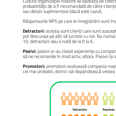
Cultura organizației noastre se bazează pe cole
probabilității de a fi recomandată de către clienț
sau detalii suplimentare (dacă este cazul).
Răspunsurile NPS pe care le înregistrăm sunt împăr
Detractori:
aceștia sunt clienți care sunt suscep
pot descuraja pe alții să lucreze cu noi. Nu numai c
10, detractorii dau o notă de la 0 la 6.
Pasivi:
pasivii și-au clasat experiența cu compani
să ne recomande în mod activ, altora. Pasivii își
Promotori:
promotorii evaluează compania noastr
cel mai probabil, dornici să răspândească vestea