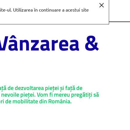
te-ul. Utilizarea în continuare a acestui site
EN
, Vânzarea &
ță de dezvoltarea pieței și față de
nevoile pieței. Vom fi mereu pregătiți să
ori de mobilitate din România.