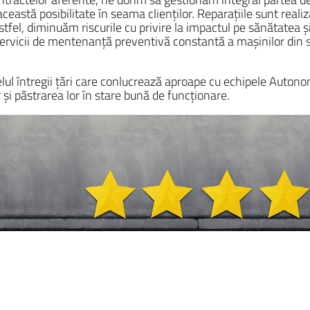
această posibilitate în seama clienților. Reparațiile sunt rea
fel, diminuăm riscurile cu privire la impactul pe sănătatea și s
 servicii de mentenanță preventivă constantă a mașinilor din 
ul întregii țări care conlucrează aproape cu echipele Autonom
 și păstrarea lor în stare bună de funcționare.