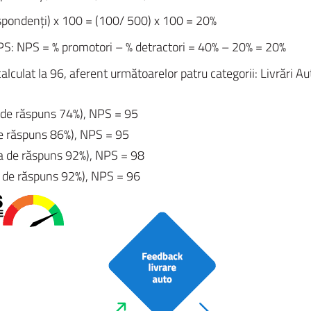
espondenți) x 100 = (100/ 500) x 100 = 20%
PS: NPS = % promotori – % detractori = 40% – 20% = 20%
lculat la 96, aferent următoarelor patru categorii: Livrări Aut
a de răspuns 74%), NPS = 95
de răspuns 86%), NPS = 95
ta de răspuns 92%), NPS = 98
 de răspuns 92%), NPS = 96