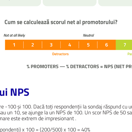
lui NPS
e -100 și 100. Dacă toți respondenții la sondaj răspund cu un
 sau un 10, se ajunge la un NPS de 100. Un scor NPS de 50 s
 mare este extrem de impresionant .
spondenți) x 100 = (200/500) x 100 = 40%